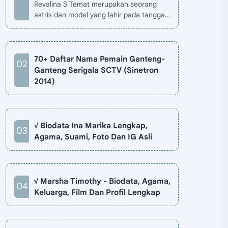
Revalina S Temat merupakan seorang
aktris dan model yang lahir pada tanggal
26 November 1985 di Jakarta, Indonesia.
Biodata Revalina S Temat di situ…
70+ Daftar Nama Pemain Ganteng-
Ganteng Serigala SCTV (Sinetron
2014)
√ Biodata Ina Marika Lengkap,
Agama, Suami, Foto Dan IG Asli
√ Marsha Timothy - Biodata, Agama,
Keluarga, Film Dan Profil Lengkap