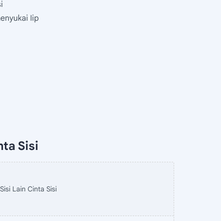
i
enyukai Iip
ta Sisi
Sisi Lain Cinta Sisi