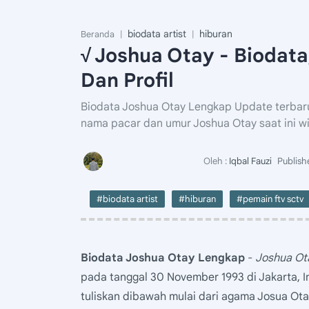
biodata artist
hiburan
Beranda
√ Joshua Otay - Biodata,
Dan Profil
Biodata Joshua Otay Lengkap Update terbaru 
nama pacar dan umur Joshua Otay saat ini w
#biodata artist
#hiburan
#pemain ftv sctv
Biodata Joshua Otay Lengkap
-
Joshua Ot
pada tanggal 30 November 1993 di Jakarta, I
tuliskan dibawah mulai dari agama Josua Otay