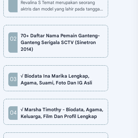
Revalina S Temat merupakan seorang
aktris dan model yang lahir pada tanggal
26 November 1985 di Jakarta, Indonesia.
Biodata Revalina S Temat di situ…
70+ Daftar Nama Pemain Ganteng-
Ganteng Serigala SCTV (Sinetron
2014)
√ Biodata Ina Marika Lengkap,
Agama, Suami, Foto Dan IG Asli
√ Marsha Timothy - Biodata, Agama,
Keluarga, Film Dan Profil Lengkap