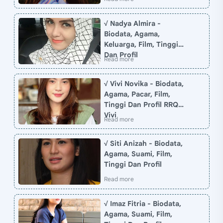
√ Nadya Almira -
Biodata, Agama,
Keluarga, Film, Tinggi
Dan Profil
√ Vivi Novika - Biodata,
Agama, Pacar, Film,
Tinggi Dan Profil RRQ
Vivi
√ Siti Anizah - Biodata,
Agama, Suami, Film,
Tinggi Dan Profil
√ Imaz Fitria - Biodata,
Agama, Suami, Film,