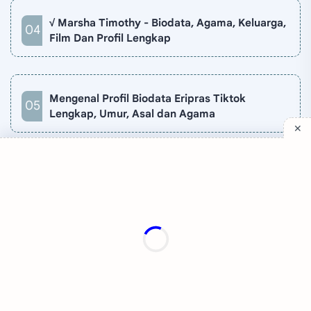
√ Marsha Timothy - Biodata, Agama, Keluarga,
Film Dan Profil Lengkap
Mengenal Profil Biodata Eripras Tiktok
Lengkap, Umur, Asal dan Agama
Company
Quick Links
Support
Sitemap
Privacy Policy
Contact
Disclaimer
TV Online
About
©
2026
‧
Katakita
. All rights reserved.