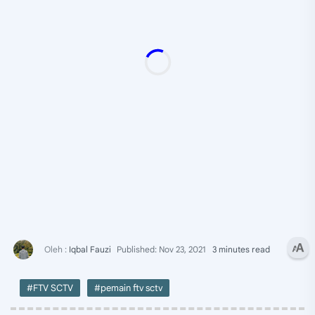
3 minutes read
#FTV SCTV
#pemain ftv sctv