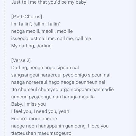
Just tell me that you'd be my baby
[Post-Chorus]
I'm fallin', fallin', fallin'
neoga meolli, meolli, meollie
isseodo just call me, call me, call me
My darling, darling
[Verse 2]
Darling, neoga bogo sipeun nal
sangsangeui naraereul pyeolchigo sipeun nal
naega noraereul hago neoga deunneun nal
tto chumeul chumyeo utgo nongdam hanmadie
unneun pyojeonge nan haruga mojalla
Baby, I miss you
I feel you, I need you, yeah
Encore, more encore
naege neon hanappunin gamdong, I love you
ttatteushan maeumsogeuro