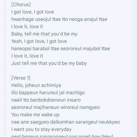
[Chorus]
I got love, I got love
hwanhage useojul ttae tto neoga anajul ttae
I love it, love it
Baby, tell me that you'd be my
Yeah, I got love, I got love
haneopsi barabol ttae seororeul majubol ttae
I love it, love it
Just tell me that you'd be my baby
[Verse 1]
Hello, joheun achimiya
illo bappeun harureul jal machigo
naeil tto banbokdoeneun insaro
seororeul majihaneun wiroreul namgyeo
You make me wake up
nae ane saegyeo dalkomhan sarangeul neukkyeo
I want you to stay everyday
neol boneun sangsangeul nan maeil hae (Hey)