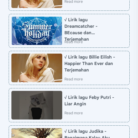
√ Lirik lagu
Dreamcatcher -
BEcause dan
Terjemahan
√ Lirik lagu Billie Eilish -
Happier Than Ever dan
Terjemahan
√ Lirik lagu Feby Putri -
Liar Angin
√ Lirik lagu Judika -
Bagaimana Kalau Aku