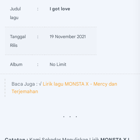
Judul
:
I got love
lagu
Tanggal
:
19 November 2021
Rilis
Album
:
No Limit
Baca Juga : √
Lirik lagu MONSTA X - Mercy dan
Terjemahan