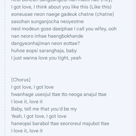
I got love, I think about you like this (Like this)
eoneusae neon naege gadeuk chatne (chatne)
sasohan sunganjocha neoyeotne
neol modeun gose daeiphae I call you wifey, ooh
nan neoro inhae haengbokhande
dangyeonhajiman neon eottae?
huhoe eopsi saranghaja, baby
I just wanna love you tight, yeah
[Chorus]
I got love, I got love
hwanhage useojul ttae tto neoga anajul ttae
I love it, love it
Baby, tell me that you'd be my
Yeah, I got love, I got love
haneopsi barabol ttae seororeul majubol ttae
I love it, love it