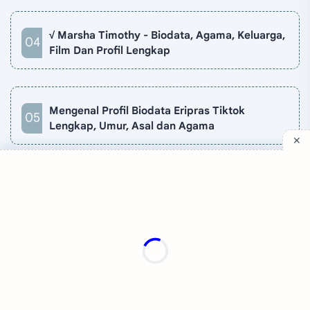
√ Marsha Timothy - Biodata, Agama, Keluarga,
Film Dan Profil Lengkap
Mengenal Profil Biodata Eripras Tiktok
Lengkap, Umur, Asal dan Agama
Company
Quick Links
Support
Sitemap
Privacy Policy
Contact
Disclaimer
TV Online
About