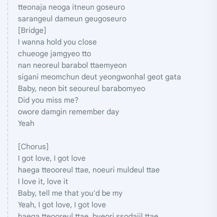
tteonaja neoga itneun goseuro
sarangeul dameun geugoseuro
[Bridge]
I wanna hold you close
chueoge jamgyeo tto
nan neoreul barabol ttaemyeon
sigani meomchun deut yeongwonhal geot gata
Baby, neon bit seoureul barabomyeo
Did you miss me?
owore damgin remember day
Yeah
[Chorus]
I got love, I got love
haega tteooreul ttae, noeuri muldeul ttae
I love it, love it
Baby, tell me that you'd be my
Yeah, I got love, I got love
haega tteooreul ttae, byeori ssodajil ttae