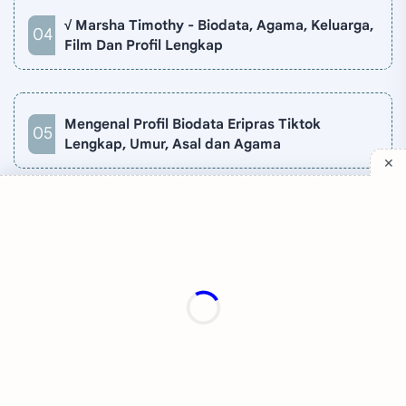
√ Marsha Timothy - Biodata, Agama, Keluarga,
Film Dan Profil Lengkap
Mengenal Profil Biodata Eripras Tiktok
Lengkap, Umur, Asal dan Agama
Company
Quick Links
Support
Sitemap
Privacy Policy
Contact
Disclaimer
TV Online
About
©
2026
‧
Katakita
. All rights reserved.