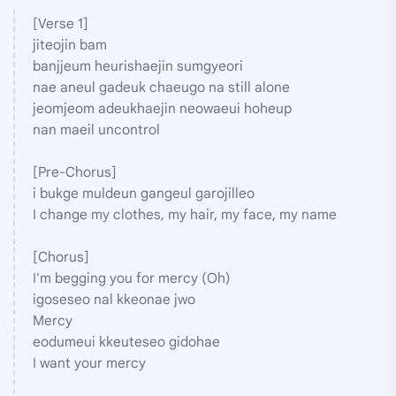
[Verse 1]
jiteojin bam
banjjeum heurishaejin sumgyeori
nae aneul gadeuk chaeugo na still alone
jeomjeom adeukhaejin neowaeui hoheup
nan maeil uncontrol
[Pre-Chorus]
i bukge muldeun gangeul garojilleo
I change my clothes, my hair, my face, my name
[Chorus]
I'm begging you for mercy (Oh)
igoseseo nal kkeonae jwo
Mercy
eodumeui kkeuteseo gidohae
I want your mercy