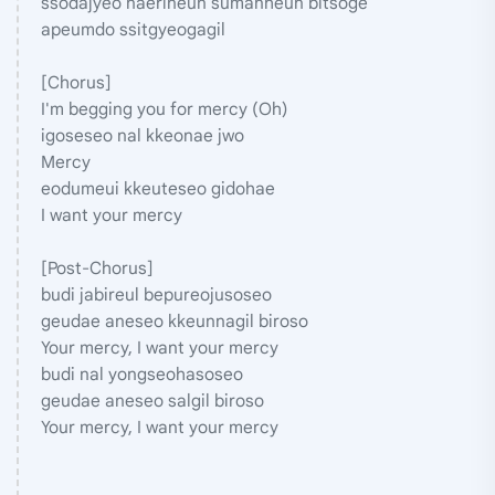
ssodajyeo naerineun sumanheun bitsoge
apeumdo ssitgyeogagil
[Chorus]
I'm begging you for mercy (Oh)
igoseseo nal kkeonae jwo
Mercy
eodumeui kkeuteseo gidohae
I want your mercy
[Post-Chorus]
budi jabireul bepureojusoseo
geudae aneseo kkeunnagil biroso
Your mercy, I want your mercy
budi nal yongseohasoseo
geudae aneseo salgil biroso
Your mercy, I want your mercy