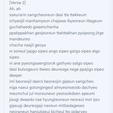
[Verse 2]
Ah, ah
sseurarin sangcheoneun dasi tta ttakkeum
ichyeojil manhamyeon chajawa ibyeoreun ittageum
guchahaedo gwaenchanha
ppakppakhan geojeoreun ttakttakhan pyojeong jitge
mandeureo
chacha naajil geoya
ni soneul japgo sipeo ango sipeo gatgo sipeo algo
sipeo
ni ane pyeongsaengtorok gathyeo salgo sipeo
dasi bulsogeuro ttwieo deureoga nege ppajigo sipeo
deeper
imi beoreojil daero beoreojin gipeun sangcheo
niga naeui gotongingeol almyeonseodo dachyeo
meomchul jul moreuneun yeonsokdoen apeumi
jisogi dwaedo nae hyungteoneun neoreul mot ijeo
gipsugi deureogaji naneun mitbadageseo
neoraneun hanjulgieui bicheul tto gidaryeo