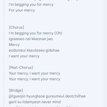
I'm begging you for mercy
For your mercy
[Chorus]
I'm begging you for mercy (Oh)
igoseseo nal kkeonae jwo
Mercy
eodumeui kkeuteseo gidohae
I want your mercy
[Post-Chorus]
Your mercy, I want your mercy
Your mercy, I want your mercy
[Bridge]
jjitgyeojin hyungteoe gureumeul deotchilhae
garil su itdamyeon never mind