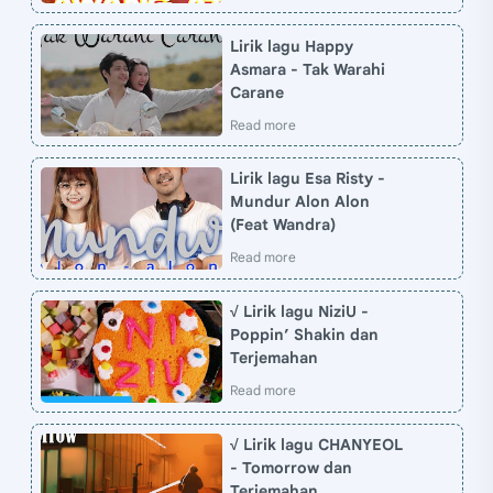
Lirik lagu Happy
Asmara - Tak Warahi
Carane
Lirik lagu Esa Risty -
Mundur Alon Alon
(Feat Wandra)
√ Lirik lagu NiziU -
Poppin’ Shakin dan
Terjemahan
√ Lirik lagu CHANYEOL
- Tomorrow dan
Terjemahan