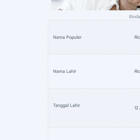
Bioda
Nama Populer
Ri
Nama Lahir
Ri
Tanggal Lahir
12