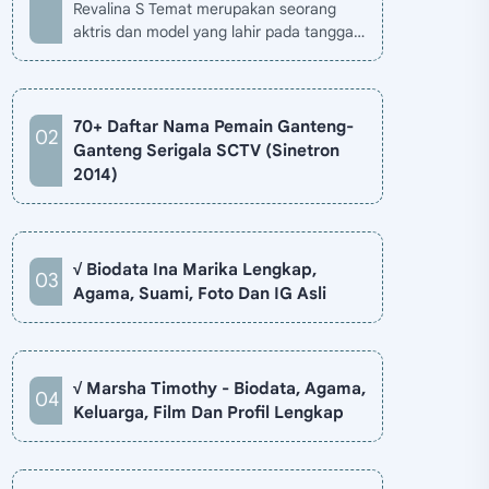
Revalina S Temat merupakan seorang
aktris dan model yang lahir pada tanggal
26 November 1985 di Jakarta, Indonesia.
Biodata Revalina S Temat di situ…
70+ Daftar Nama Pemain Ganteng-
Ganteng Serigala SCTV (Sinetron
2014)
√ Biodata Ina Marika Lengkap,
Agama, Suami, Foto Dan IG Asli
√ Marsha Timothy - Biodata, Agama,
Keluarga, Film Dan Profil Lengkap