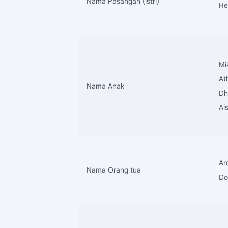
Nama Pasangan (istri)
He
Mi
At
Nama Anak
Dh
Ai
Ar
Nama Orang tua
Do