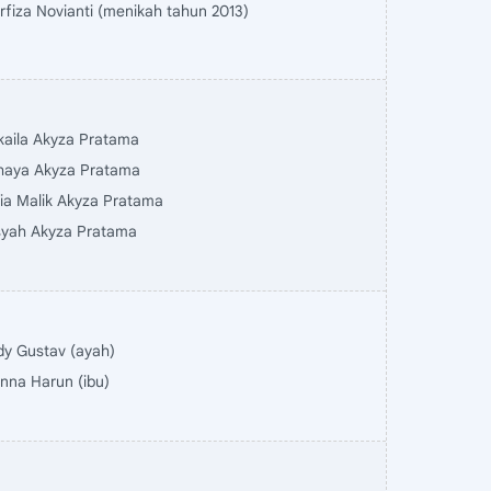
rfiza Novianti (menikah tahun 2013)
kaila Akyza Pratama
haya Akyza Pratama
ia Malik Akyza Pratama
syah Akyza Pratama
dy Gustav (ayah)
nna Harun (ibu)