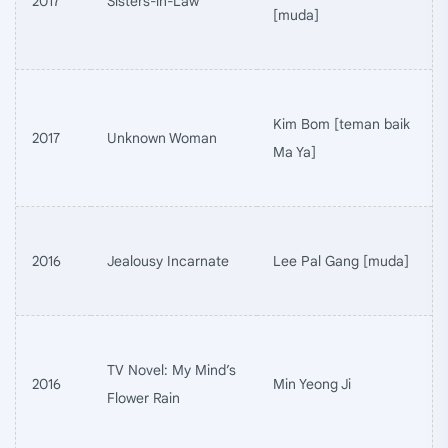
2017
Sisters-in-Law
[muda]
Kim Bom [teman baik
2017
Unknown Woman
Ma Ya]
2016
Jealousy Incarnate
Lee Pal Gang [muda]
TV Novel: My Mind’s
2016
Min Yeong Ji
Flower Rain