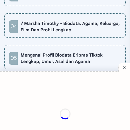
√ Marsha Timothy - Biodata, Agama, Keluarga,
Film Dan Profil Lengkap
Mengenal Profil Biodata Eripras Tiktok
Lengkap, Umur, Asal dan Agama
Company
Quick Links
Support
Sitemap
Privacy Policy
Contact
Disclaimer
TV Online
About