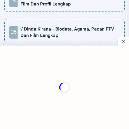
Film Dan Profil Lengkap
√ Dinda Kirana - Biodata, Agama, Pacar, FTV
Dan Film Lengkap
Company
Quick Links
Support
Sitemap
Privacy Policy
Contact
Disclaimer
TV Online
About
©
2026
‧
Katakita
. All rights reserved.