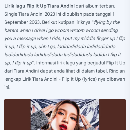
Lirik lagu Flip It Up Tiara Andini
dari album terbaru
Single Tiara Andini 2023 ini dipublish pada tanggal 1
September 2023. Berikut kutipan liriknya "
flying by the
haters when I drive I go wroom wroom wroom sending
you a message when I ride, I put my middle finger up I flip
it up, I flip it up, uhh I go, ladidadidada ladidadidada
ladidadidada ladidadidada ladidadidada ladida I flip it
up, I flip it up
". Informasi lirik lagu yang berjudul Flip It Up
dari Tiara Andini dapat anda lihat di dalam tabel. Rincian
lengkap Lirik Tiara Andini - Flip It Up (lyrics) nya dibawah
ini.