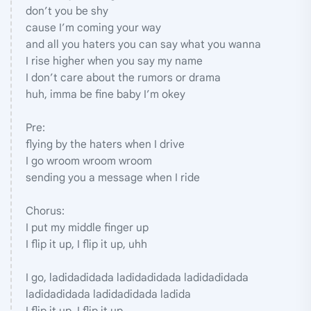
don’t you be shy
cause I’m coming your way
and all you haters you can say what you wanna
I rise higher when you say my name
I don’t care about the rumors or drama
huh, imma be fine baby I’m okey
Pre:
flying by the haters when I drive
I go wroom wroom wroom
sending you a message when I ride
Chorus:
I put my middle finger up
I flip it up, I flip it up, uhh
I go, ladidadidada ladidadidada ladidadidada
ladidadidada ladidadidada ladida
I flip it up, I flip it up