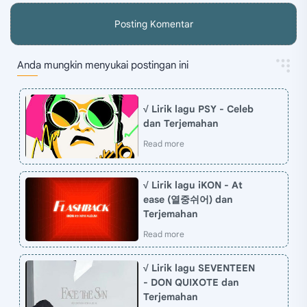
Posting Komentar
Anda mungkin menyukai postingan ini
√ Lirik lagu PSY - Celeb
dan Terjemahan
√ Lirik lagu iKON - At
ease (열중쉬어) dan
Terjemahan
√ Lirik lagu SEVENTEEN
- DON QUIXOTE dan
Terjemahan