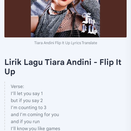
Tiara Andini Flip It Up Lyrics Translate
Lirik Lagu Tiara Andini - Flip It
Up
Verse:
I’ll let you say 1
but if you say 2
I’m counting to 3
and I’m coming for you
and if you run
I’ll know you like games