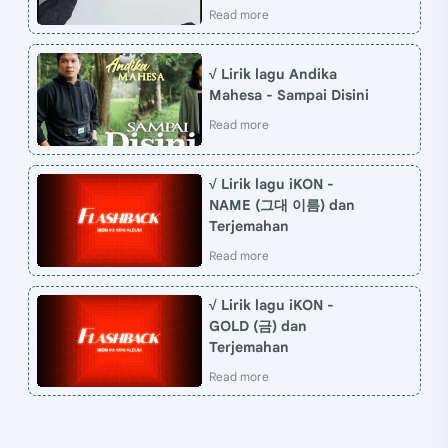
√ Lirik lagu Andika
Mahesa - Sampai Disini
√ Lirik lagu iKON -
NAME (그대 이름) dan
Terjemahan
√ Lirik lagu iKON -
GOLD (금) dan
Terjemahan