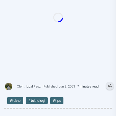
7 minutes read
#tekno
#teknologi
#tips