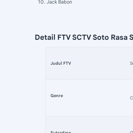
Jack Babon
Detail FTV SCTV Soto Rasa 
Judul FTV
S
Genre
C
Sutradara
O