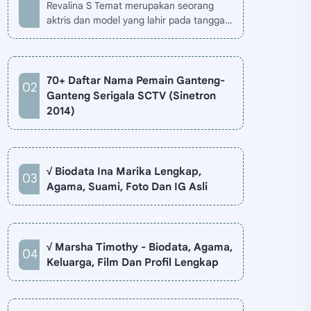
Revalina S Temat merupakan seorang
aktris dan model yang lahir pada tanggal
26 November 1985 di Jakarta, Indonesia.
Biodata Revalina S Temat di situ…
70+ Daftar Nama Pemain Ganteng-
Ganteng Serigala SCTV (Sinetron
2014)
√ Biodata Ina Marika Lengkap,
Agama, Suami, Foto Dan IG Asli
√ Marsha Timothy - Biodata, Agama,
Keluarga, Film Dan Profil Lengkap