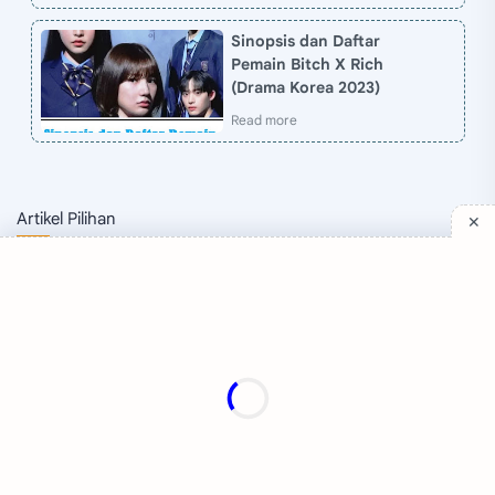
Sinopsis dan Daftar
Pemain Bitch X Rich
(Drama Korea 2023)
Artikel Pilihan
Company
Quick Links
Support
Sitemap
Privacy Policy
Contact
Disclaimer
TV Online
About