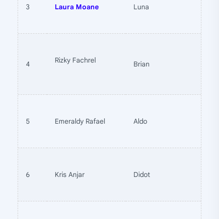
3
Laura Moane
Luna
Rizky Fachrel
4
Brian
5
Emeraldy Rafael
Aldo
6
Kris Anjar
Didot