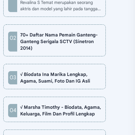
Revalina S Temat merupakan seorang
aktris dan model yang lahir pada tanggal
26 November 1985 di Jakarta, Indonesia.
Biodata Revalina S Temat di situ…
70+ Daftar Nama Pemain Ganteng-
Ganteng Serigala SCTV (Sinetron
2014)
√ Biodata Ina Marika Lengkap,
Agama, Suami, Foto Dan IG Asli
√ Marsha Timothy - Biodata, Agama,
Keluarga, Film Dan Profil Lengkap