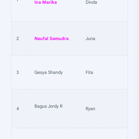
Ina Marika
Dinda
2
Naufal Samudra
Juna
3
Gesya Shandy
Fita
Bagus Jordy R
4
Ryan