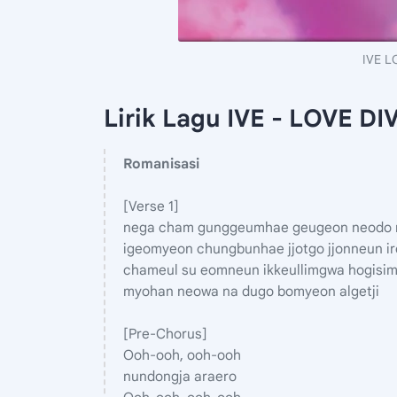
IVE L
Lirik Lagu IVE - LOVE DI
Romanisasi
[Verse 1]
nega cham gunggeumhae geugeon neodo 
igeomyeon chungbunhae jjotgo jjonneun ir
chameul su eomneun ikkeullimgwa hogisi
myohan neowa na dugo bomyeon algetji
[Pre-Chorus]
Ooh-ooh, ooh-ooh
nundongja araero