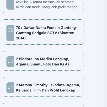
Revalina S Temat merupakan seorang
aktris dan model yang lahir pada tanggal
26 November 1985 di Jakarta, Indonesia.
Biodata Revalina S Temat di situ…
70+ Daftar Nama Pemain Ganteng-
Ganteng Serigala SCTV (Sinetron
2014)
√ Biodata Ina Marika Lengkap,
Agama, Suami, Foto Dan IG Asli
√ Marsha Timothy - Biodata, Agama,
Keluarga, Film Dan Profil Lengkap