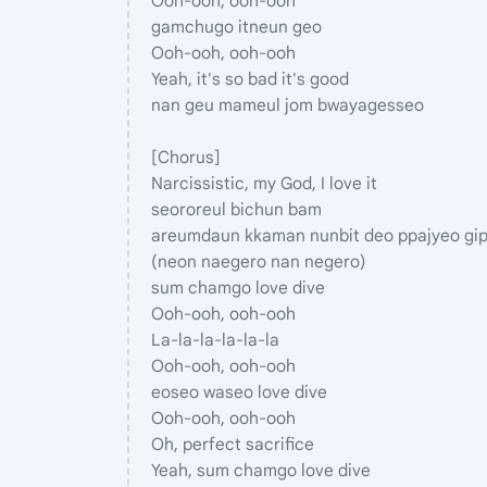
Ooh-ooh, ooh-ooh
gamchugo itneun geo
Ooh-ooh, ooh-ooh
Yeah, it's so bad it's good
nan geu mameul jom bwayagesseo
[Chorus]
Narcissistic, my God, I love it
seororeul bichun bam
areumdaun kkaman nunbit deo ppajyeo gip
(neon naegero nan negero)
sum chamgo love dive
Ooh-ooh, ooh-ooh
La-la-la-la-la-la
Ooh-ooh, ooh-ooh
eoseo waseo love dive
Ooh-ooh, ooh-ooh
Oh, perfect sacrifice
Yeah, sum chamgo love dive