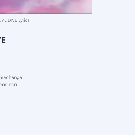
OVE DIVE Lyrics
VE
machangaji
eon nori
m