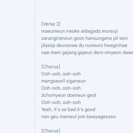
[Verse 2]
maeumeun ireoke aldagado moreuji
sarangiraneun geon hansungane pil teni
jikjeop deureowa du nuneuro hwaginhae
nae mam gajang gipeun dero omyeon dwa
[Chorus]
Ooh-ooh, ooh-ooh
mangseoril siganeun
Ooh-ooh, ooh-ooh
3chomyeon doeneun geol
Ooh-ooh, ooh-ooh
Yeah, it's so bad it's good
nan geu mameul jom bwayagesseo
[Chorus]