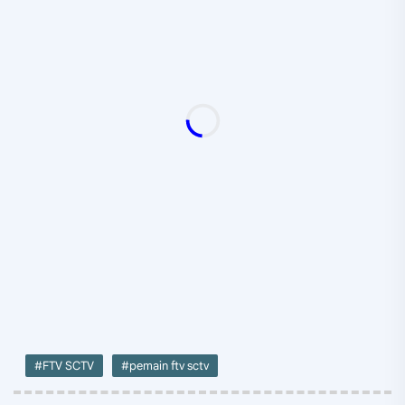
#FTV SCTV
#pemain ftv sctv