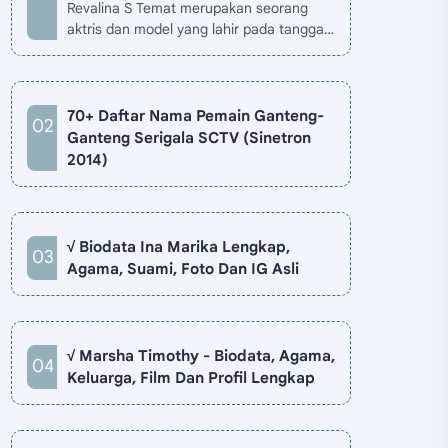
Revalina S Temat merupakan seorang
aktris dan model yang lahir pada tanggal
26 November 1985 di Jakarta, Indonesia.
Biodata Revalina S Temat di situ…
70+ Daftar Nama Pemain Ganteng-
Ganteng Serigala SCTV (Sinetron
2014)
√ Biodata Ina Marika Lengkap,
Agama, Suami, Foto Dan IG Asli
√ Marsha Timothy - Biodata, Agama,
Keluarga, Film Dan Profil Lengkap