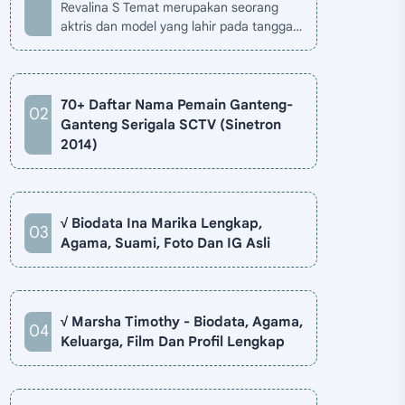
Revalina S Temat merupakan seorang
aktris dan model yang lahir pada tanggal
26 November 1985 di Jakarta, Indonesia.
Biodata Revalina S Temat di situ…
70+ Daftar Nama Pemain Ganteng-
Ganteng Serigala SCTV (Sinetron
2014)
√ Biodata Ina Marika Lengkap,
Agama, Suami, Foto Dan IG Asli
√ Marsha Timothy - Biodata, Agama,
Keluarga, Film Dan Profil Lengkap