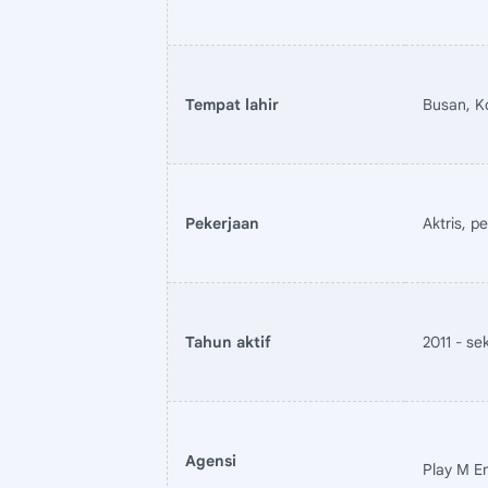
Tempat lahir
Busan, K
Pekerjaan
Aktris, p
Tahun aktif
2011 - se
Agensi
Play M E