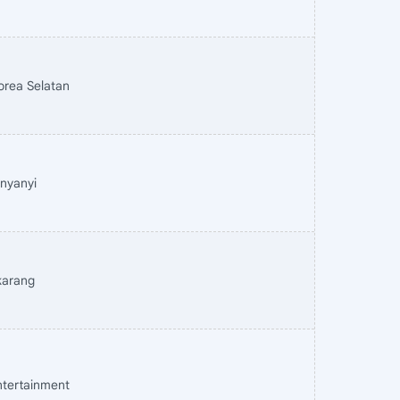
orea Selatan
enyanyi
karang
ntertainment