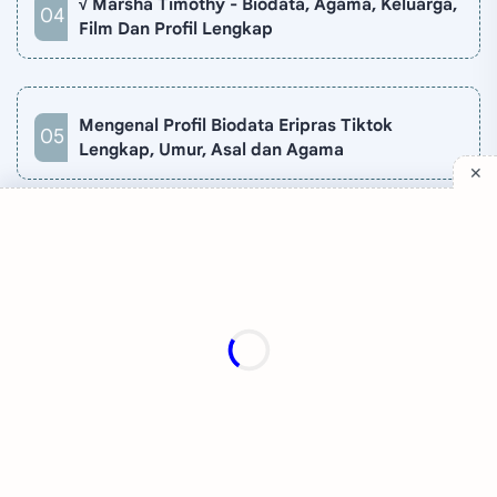
√ Marsha Timothy - Biodata, Agama, Keluarga,
Film Dan Profil Lengkap
Mengenal Profil Biodata Eripras Tiktok
Lengkap, Umur, Asal dan Agama
Company
Quick Links
Support
Sitemap
Privacy Policy
Contact
Disclaimer
TV Online
About
©
2026
‧
Katakita
. All rights reserved.