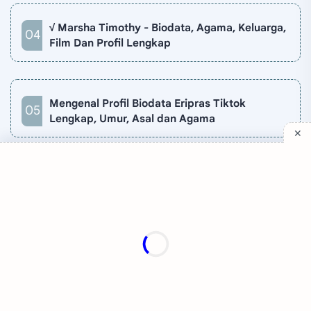
√ Marsha Timothy - Biodata, Agama, Keluarga,
Film Dan Profil Lengkap
Mengenal Profil Biodata Eripras Tiktok
Lengkap, Umur, Asal dan Agama
Company
Quick Links
Support
Sitemap
Privacy Policy
Contact
Disclaimer
TV Online
About