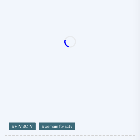
#FTV SCTV
#pemain ftv sctv