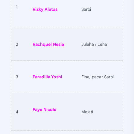
1
Rizky Alatas
Sarbi
2
Rachquel Nesia
Juleha / Leha
3
Faradilla Yoshi
Fina, pacar Sarbi
Faye Nicole
4
Melati