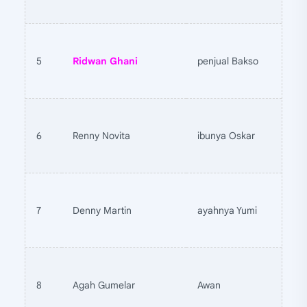
5
Ridwan Ghani
penjual Bakso
6
Renny Novita
ibunya Oskar
7
Denny Martin
ayahnya Yumi
8
Agah Gumelar
Awan