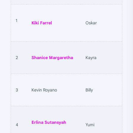
1
Kiki Farrel
Oskar
2
Shanice Margaretha
Kayra
3
Kevin Royano
Billy
Erlina Sutansyah
4
Yumi