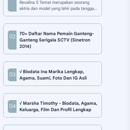
Revalina S Temat merupakan seorang
aktris dan model yang lahir pada tanggal
26 November 1985 di Jakarta, Indonesia.
Biodata Revalina S Temat di situ…
70+ Daftar Nama Pemain Ganteng-
Ganteng Serigala SCTV (Sinetron
2014)
√ Biodata Ina Marika Lengkap,
Agama, Suami, Foto Dan IG Asli
√ Marsha Timothy - Biodata, Agama,
Keluarga, Film Dan Profil Lengkap