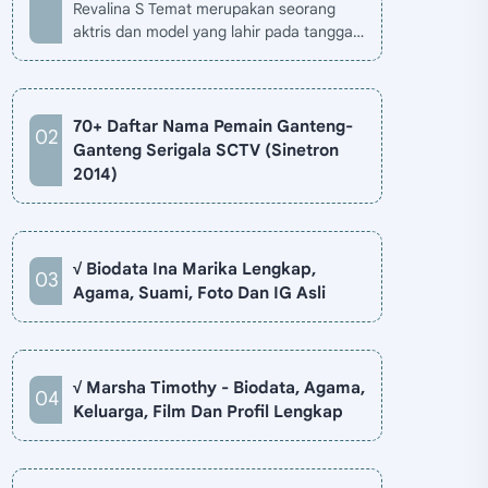
Revalina S Temat merupakan seorang
aktris dan model yang lahir pada tanggal
26 November 1985 di Jakarta, Indonesia.
Biodata Revalina S Temat di situ…
70+ Daftar Nama Pemain Ganteng-
Ganteng Serigala SCTV (Sinetron
2014)
√ Biodata Ina Marika Lengkap,
Agama, Suami, Foto Dan IG Asli
√ Marsha Timothy - Biodata, Agama,
Keluarga, Film Dan Profil Lengkap