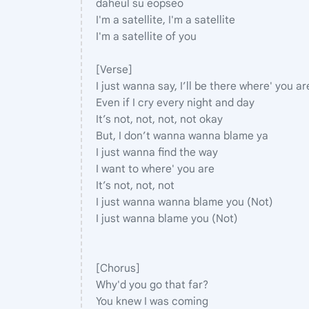
daheul su eopseo
I'm a satellite, I'm a satellite
I'm a satellite of you
[Verse]
I just wanna say, I’ll be there where' you ar
Even if I cry every night and day
It’s not, not, not, not okay
But, I don’t wanna wanna blame ya
I just wanna find the way
I want to where' you are
It’s not, not, not
I just wanna wanna blame you (Not)
I just wanna blame you (Not)
[Chorus]
Why'd you go that far?
You knew I was coming