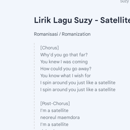
Suzy 
Lirik Lagu Suzy - Satellit
Romanisasi / Romanization
[Chorus]
Why'd you go that far?
You knew I was coming
How could you go away?
You know what I wish for
I spin around you just like a satellite
I spin around you just like a satellite
[Post-Chorus]
I'm a satellite
neoreul maemdora
I'm a satellite