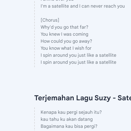
I'm a satellite and I can never reach you
[Chorus]
Why'd you go that far?
You knew I was coming
How could you go away?
You know what I wish for
I spin around you just like a satellite
I spin around you just like a satellite
Terjemahan Lagu Suzy - Sate
Kenapa kau pergi sejauh itu?
kau tahu ku akan datang
Bagaimana kau bisa pergi?