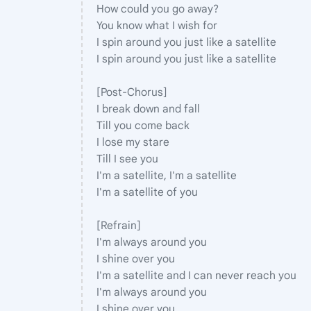
How could you go away?
You know what I wish for
I spin around you just like a satellite
I spin around you just like a satellite
[Post-Chorus]
I break down and fall
Till you come back
I losе my stare
Till I see you
I'm a satellite, I'm a satеllite
I'm a satellite of you
[Refrain]
I'm always around you
I shine over you
I'm a satellite and I can never reach you
I'm always around you
I shine over you