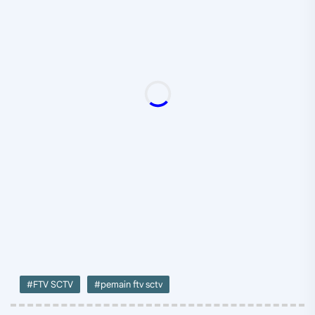
#FTV SCTV
#pemain ftv sctv