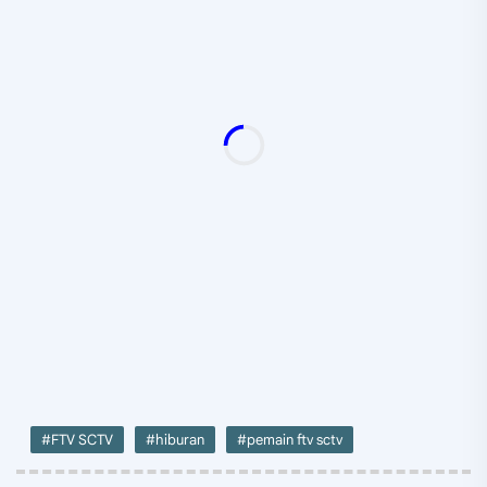
#FTV SCTV
#hiburan
#pemain ftv sctv