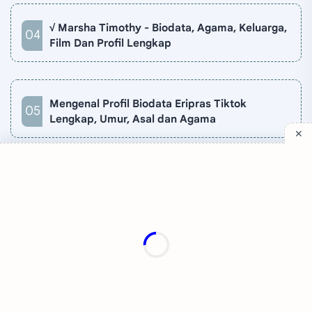
√ Marsha Timothy - Biodata, Agama, Keluarga,
Film Dan Profil Lengkap
Mengenal Profil Biodata Eripras Tiktok
Lengkap, Umur, Asal dan Agama
Company
Quick Links
Support
Sitemap
Privacy Policy
Contact
Disclaimer
TV Online
About