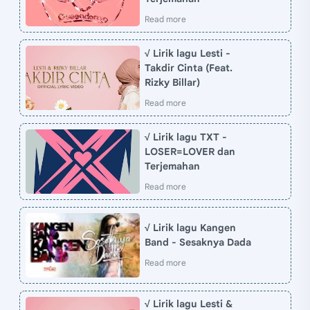
√ Lirik lagu Lesti -
Takdir Cinta (Feat.
Rizky Billar)
√ Lirik lagu TXT -
LOSER=LOVER dan
Terjemahan
√ Lirik lagu Kangen
Band - Sesaknya Dada
√ Lirik lagu Lesti &