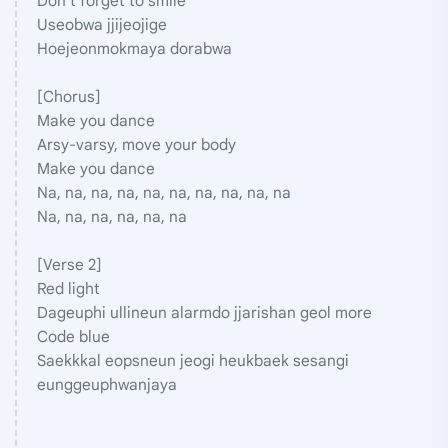
Don't forget to smile
Useobwa jjijeojige
Hoejeonmokmaya dorabwa
[Chorus]
Make you dance
Arsy-varsy, move your body
Make you dance
Na, na, na, na, na, na, na, na, na, na
Na, na, na, na, na, na
[Verse 2]
Red light
Dageuphi ullineun alarmdo jjarishan geol more
Code blue
Saekkkal eopsneun jeogi heukbaek sesangi
eunggeuphwanjaya