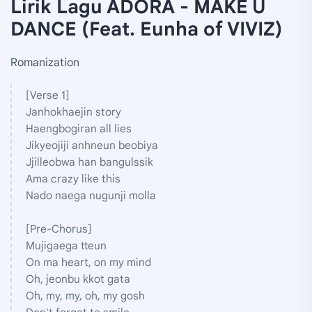
Lirik Lagu ADORA - MAKE U
DANCE (Feat. Eunha of VIVIZ)
Romanization
[Verse 1]
Janhokhaejin story
Haengbogiran all lies
Jikyeojiji anhneun beobiya
Jjilleobwa han bangulssik
Ama crazy like this
Nado naega nugunji molla
[Pre-Chorus]
Mujigaega tteun
On ma heart, on my mind
Oh, jeonbu kkot gata
Oh, my, my, oh, my gosh