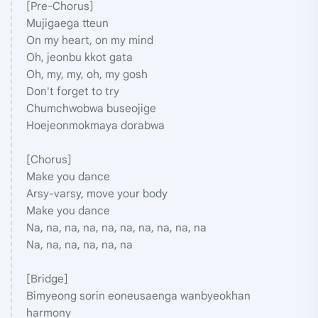
[Pre-Chorus]
Mujigaega tteun
On my heart, on my mind
Oh, jeonbu kkot gata
Oh, my, my, oh, my gosh
Don't forget to try
Chumchwobwa buseojige
Hoejeonmokmaya dorabwa
[Chorus]
Make you dance
Arsy-varsy, move your body
Make you dance
Na, na, na, na, na, na, na, na, na, na
Na, na, na, na, na, na
[Bridge]
Bimyeong sorin eoneusaenga wanbyeokhan
harmony