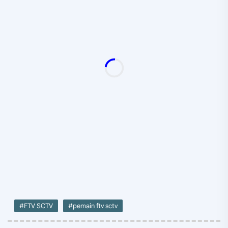
#FTV SCTV
#pemain ftv sctv