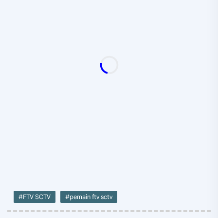
#FTV SCTV
#pemain ftv sctv