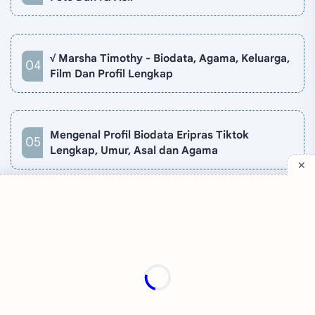
√ Marsha Timothy - Biodata, Agama, Keluarga,
Film Dan Profil Lengkap
Mengenal Profil Biodata Eripras Tiktok
Lengkap, Umur, Asal dan Agama
Company
Quick Links
Support
Sitemap
Privacy Policy
Contact
Disclaimer
TV Online
About