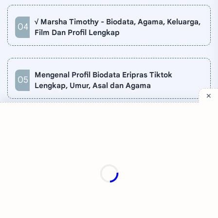
√ Marsha Timothy - Biodata, Agama, Keluarga,
Film Dan Profil Lengkap
Mengenal Profil Biodata Eripras Tiktok
Lengkap, Umur, Asal dan Agama
Company
Quick Links
Support
Sitemap
Privacy Policy
Contact
Disclaimer
TV Online
About