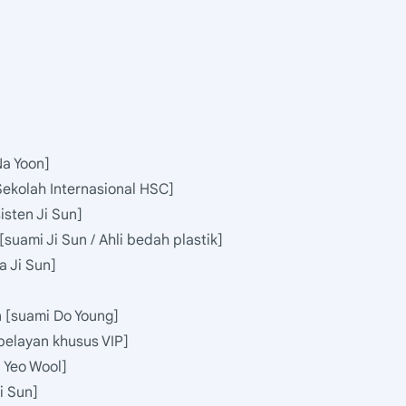
Na Yoon]
ekolah Internasional HSC]
sten Ji Sun]
uami Ji Sun / Ahli bedah plastik]
a Ji Sun]
 [suami Do Young]
pelayan khusus VIP]
 Yeo Wool]
i Sun]