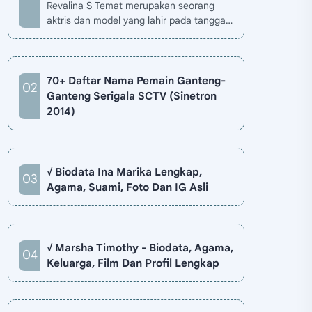
Revalina S Temat merupakan seorang
aktris dan model yang lahir pada tanggal
26 November 1985 di Jakarta, Indonesia.
Biodata Revalina S Temat di situ…
70+ Daftar Nama Pemain Ganteng-
Ganteng Serigala SCTV (Sinetron
2014)
√ Biodata Ina Marika Lengkap,
Agama, Suami, Foto Dan IG Asli
√ Marsha Timothy - Biodata, Agama,
Keluarga, Film Dan Profil Lengkap