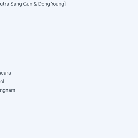
utra Sang Gun & Dong Young]
ncara
ol
angnam