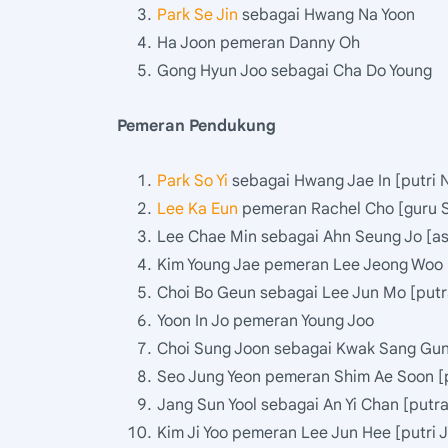
Park Se Jin
sebagai Hwang Na Yoon
Ha Joon pemeran Danny Oh
Gong Hyun Joo sebagai Cha Do Young
Pemeran Pendukung
Park So Yi
sebagai Hwang Jae In [putri 
Lee Ka Eun
pemeran Rachel Cho [guru S
Lee Chae Min sebagai Ahn Seung Jo [asi
Kim Young Jae pemeran Lee Jeong Woo [s
Choi Bo Geun sebagai Lee Jun Mo [putr
Yoon In Jo pemeran Young Joo
Choi Sung Joon sebagai Kwak Sang Gun
Seo Jung Yeon pemeran Shim Ae Soon [
Jang Sun Yool sebagai An Yi Chan [putra
Kim Ji Yoo pemeran Lee Jun Hee [putri J