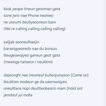
kkok yeope itneun geonman gata
sone jwin nae Phone neomeo
ne useumi deullyeooneun bam
(We're calling calling calling calling)
saljjak seoneulhaejin
baramgyeoredo nae du boreun
tteugeowojyeo ganeun geot gata
(mwonga natseon i neukkim)
dajeonghi nae ireumeul bulleojumyeon (Come on)
iksukhan modeun ge da saerowojyeo
oneulttara nopi deultteobeorin mam (Hold on)
jamdeul jul molla