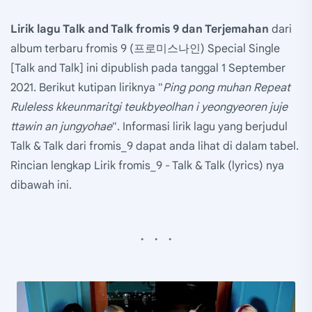
Lirik lagu Talk and Talk
fromis 9
dan Terjemahan
dari
album terbaru fromis 9 (프로미스나인) Special Single
[Talk and Talk] ini dipublish pada tanggal 1 September
2021. Berikut kutipan liriknya "
Ping pong muhan Repeat
Ruleless kkeunmaritgi teukbyeolhan i yeongyeoren juje
ttawin an jungyohae
". Informasi lirik lagu yang berjudul
Talk & Talk dari fromis_9 dapat anda lihat di dalam tabel.
Rincian lengkap Lirik fromis_9 - Talk & Talk (lyrics) nya
dibawah ini.