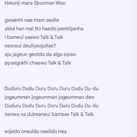
kkeunji mara 5bunman Woo
gwaenhi nae mam seolle
akka han mal tto haedo jaemitjanha
i bameul saewo Talk & Talk
neoreul deullyeojullae?
aju jageun geotdo da algo sipeo
ppaegokhi chaewo Talk & Talk
Duduru Dudu Duru Duru Duru Dudu Du-du
jogeumman jogeumman jogeumman deo
Duduru Dudu Duru Duru Duru Dudu Du-du
neowa na dulmaneui bamsae Talk & Talk
eojedo oneuldo naeildo Hey