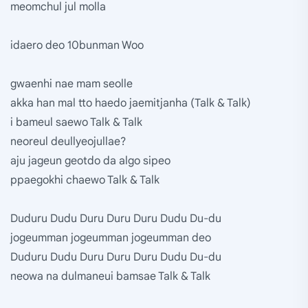
meomchul jul molla
idaero deo 10bunman Woo
gwaenhi nae mam seolle
akka han mal tto haedo jaemitjanha (Talk & Talk)
i bameul saewo Talk & Talk
neoreul deullyeojullae?
aju jageun geotdo da algo sipeo
ppaegokhi chaewo Talk & Talk
Duduru Dudu Duru Duru Duru Dudu Du-du
jogeumman jogeumman jogeumman deo
Duduru Dudu Duru Duru Duru Dudu Du-du
neowa na dulmaneui bamsae Talk & Talk