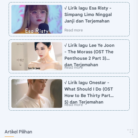
√ Lirik lagu Esa Risty -
Simpang Limo Ninggal
Janji dan Terjemahan
√ Lirik lagu Lee Ye Joon
- The Morass (OST The
Penthouse 2 Part 3)
dan Terjemahan
√ Lirik lagu Onestar -
What Should I Do (OST
How to Be Thirty Part
5) dan Terjemahan
Artikel Pilihan