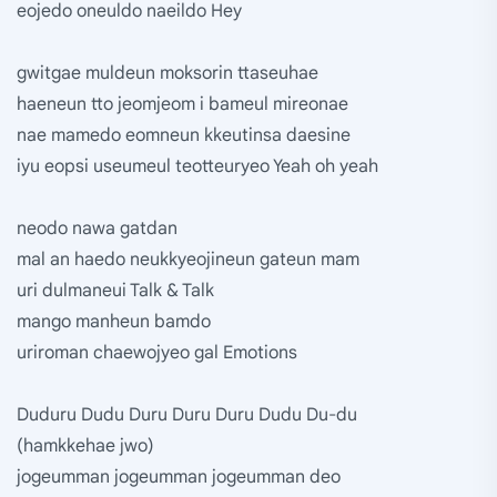
eojedo oneuldo naeildo Hey
gwitgae muldeun moksorin ttaseuhae
haeneun tto jeomjeom i bameul mireonae
nae mamedo eomneun kkeutinsa daesine
iyu eopsi useumeul teotteuryeo Yeah oh yeah
neodo nawa gatdan
mal an haedo neukkyeojineun gateun mam
uri dulmaneui Talk & Talk
mango manheun bamdo
uriroman chaewojyeo gal Emotions
Duduru Dudu Duru Duru Duru Dudu Du-du
(hamkkehae jwo)
jogeumman jogeumman jogeumman deo