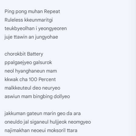
Ping pong muhan Repeat
Ruleless kkeunmaritgi
teukbyeolhan i yeongyeoren
juje ttawin an jungyohae
chorokbit Battery
ppalgaejyeo galsurok
neol hyanghaneun mam
kkwak cha 100 Percent
malkkeuteul deo neuryeo
aswiun mam bingbing dollyeo
jakkuman gateun marin geo da ara
oneuldo jal siganeul huljjeok neomgyeo
najimakhan neoeui moksoril ttara