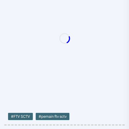
#FTV SCTV
#pemain ftv sctv