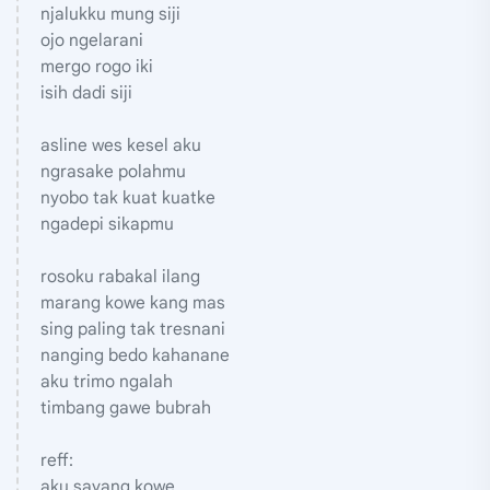
njalukku mung siji
ojo ngelarani
mergo rogo iki
isih dadi siji
asline wes kesel aku
ngrasake polahmu
nyobo tak kuat kuatke
ngadepi sikapmu
rosoku rabakal ilang
marang kowe kang mas
sing paling tak tresnani
nanging bedo kahanane
aku trimo ngalah
timbang gawe bubrah
reff:
aku sayang kowe