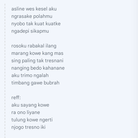
asline wes kesel aku
ngrasake polahmu
nyobo tak kuat kuatke
ngadepi sikapmu
rosoku rabakal ilang
marang kowe kang mas
sing paling tak tresnani
nanging bedo kahanane
aku trimo ngalah
timbang gawe bubrah
reff:
aku sayang kowe
ra ono liyane
tulung kowe ngerti
njogo tresno iki