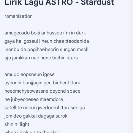
Lirik Lagu ASTRO - Stardust
romanization
amugeosdo boiji anhasseo i’m in dark
gaya hal goseul ilheun chae tteodanida
jeonbu da pogihaebeorin sungan meolli
aju jamkkan nae nune bichin stars
amudo eopsneun igose
uyeonhi banjjagin geu bicheul ttara
heeomchyeowassne beyond space
ne jubyeoneseo maemdora
satellite neoui gwedoreul ttaraseo ga
jom deo gakkai dagagalsurok
shinin’ light
when i look up to the sky