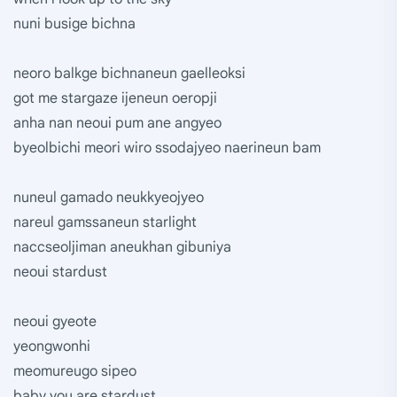
nuni busige bichna
neoro balkge bichnaneun gaelleoksi
got me stargaze ijeneun oeropji
anha nan neoui pum ane angyeo
byeolbichi meori wiro ssodajyeo naerineun bam
nuneul gamado neukkyeojyeo
nareul gamssaneun starlight
naccseoljiman aneukhan gibuniya
neoui stardust
neoui gyeote
yeongwonhi
meomureugo sipeo
baby you are stardust