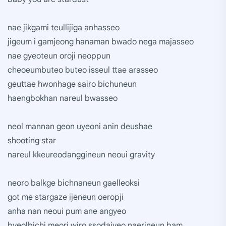
nae jikgami teullijiga anhasseo
jigeum i gamjeong hanaman bwado nega majasseo
nae gyeoteun oroji neoppun
cheoeumbuteo buteo isseul ttae arasseo
geuttae hwonhage sairo bichuneun
haengbokhan nareul bwasseo
neol mannan geon uyeoni anin deushae
shooting star
nareul kkeureodanggineun neoui gravity
neoro balkge bichnaneun gaelleoksi
got me stargaze ijeneun oeropji
anha nan neoui pum ane angyeo
byeolbichi meori wiro ssodajyeo naerineun bam