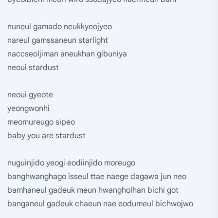
nuneul gamado neukkyeojyeo
nareul gamssaneun starlight
naccseoljiman aneukhan gibuniya
neoui stardust
neoui gyeote
yeongwonhi
meomureugo sipeo
baby you are stardust
nuguinjido yeogi eodiinjido moreugo
banghwanghago isseul ttae naege dagawa jun neo
bamhaneul gadeuk meun hwangholhan bichi got
banganeul gadeuk chaeun nae eodumeul bichwojwo