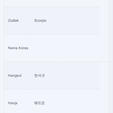
Zodiak
Scorpio
Nama Korea
Hangeul
한석규
Hanja
韓石圭