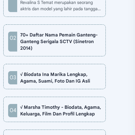
Revalina S Temat merupakan seorang
aktris dan model yang lahir pada tanggal
26 November 1985 di Jakarta, Indonesia.
Biodata Revalina S Temat di situ…
70+ Daftar Nama Pemain Ganteng-
Ganteng Serigala SCTV (Sinetron
2014)
√ Biodata Ina Marika Lengkap,
Agama, Suami, Foto Dan IG Asli
√ Marsha Timothy - Biodata, Agama,
Keluarga, Film Dan Profil Lengkap