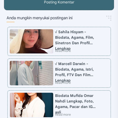
Posting Komentar
Anda mungkin menyukai postingan ini
√ Sahila Hisyam -
Biodata, Agama, Film,
Sinetron Dan Profil
Lengkap
√ Marcell Darwin -
Biodata, Agama, Istri,
Profil, FTV Dan Film
Lengkap
Biodata Mufida Omar
Nahdi Lengkap, Foto,
Agama, Pacar dan IG
asli