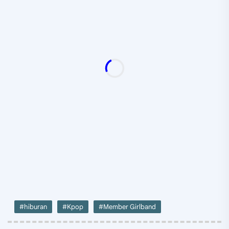
#hiburan
#Kpop
#Member Girlband