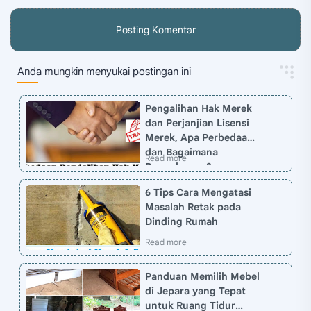
Posting Komentar
Anda mungkin menyukai postingan ini
Pengalihan Hak Merek
dan Perjanjian Lisensi
Merek, Apa Perbedaan
dan Bagaimana
Prosedurnya?
6 Tips Cara Mengatasi
Masalah Retak pada
Dinding Rumah
Panduan Memilih Mebel
di Jepara yang Tepat
untuk Ruang Tidur