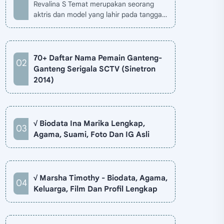
Revalina S Temat merupakan seorang
aktris dan model yang lahir pada tanggal
26 November 1985 di Jakarta, Indonesia.
Biodata Revalina S Temat di situ…
70+ Daftar Nama Pemain Ganteng-
Ganteng Serigala SCTV (Sinetron
2014)
√ Biodata Ina Marika Lengkap,
Agama, Suami, Foto Dan IG Asli
√ Marsha Timothy - Biodata, Agama,
Keluarga, Film Dan Profil Lengkap