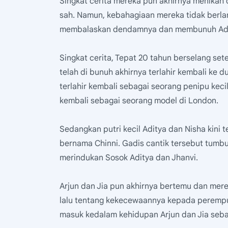
Singkat cerita mereka pun akhirnya menikah 
sah. Namun, kebahagiaan mereka tidak berlan
membalaskan dendamnya dan membunuh Aditya
Singkat cerita, Tepat 20 tahun berselang se
telah di bunuh akhirnya terlahir kembali ke
terlahir kembali sebagai seorang penipu keci
kembali sebagai seorang model di London.
Sedangkan putri kecil Aditya dan Nisha kin
bernama Chinni. Gadis cantik tersebut tumb
merindukan Sosok Aditya dan Jhanvi.
Arjun dan Jia pun akhirnya bertemu dan me
lalu tentang kekecewaannya kepada perempu
masuk kedalam kehidupan Arjun dan Jia sebag