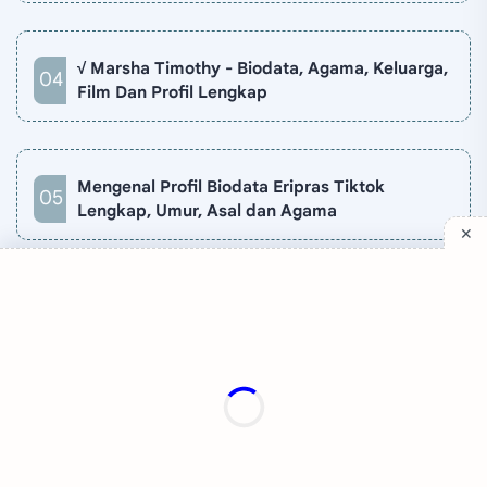
√ Marsha Timothy - Biodata, Agama, Keluarga,
Film Dan Profil Lengkap
Mengenal Profil Biodata Eripras Tiktok
Lengkap, Umur, Asal dan Agama
Company
Quick Links
Support
Sitemap
Privacy Policy
Contact
Disclaimer
TV Online
About